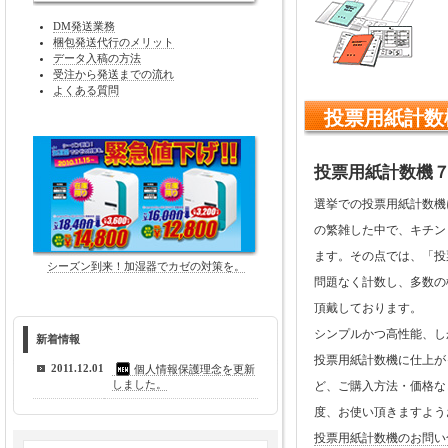
DM発送業務
梱包発送代行のメリット
データ入稿の方法
受注から発送までの流れ
よくある質問
投票用紙計数
投票用紙計数機７
選挙での投票用紙計数機
の繁雑した中で、キチン
ます。その点では、「投
シーズン到来！加湿器でカゼの対策を。
問題なく計数し、多数の
頂戴しております。
シンプルかつ高性能、し
新着情報
投票用紙計数機に仕上が
2011.12.01
個人情報保護理念を更新
しました。
ど、ご購入方法・価格な
度、お使い頂きますよう
投票用紙計数機のお問い