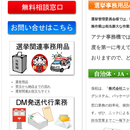
選挙事務用品
選挙管理委員会様では、
務作業は相当膨大な作業
アテナ事務機で
度を第一に考え
おりますので、
自治体・JA
選挙用品
受注から納品までの流れ
当社は、「
株式会社ニッ
選挙関連お役立ちサイト
グシステム、パッケージ
窓口業務の効率化、個別
す。ぜひ、ニックによる
担当営業までご一報下さ