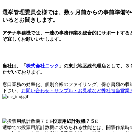
選挙管理委員会様では、数ヶ月前からの事前準備や
いるとお聞きします。
アテナ事務機では、一連の事務作業を総合的にサポートする
ぞ宜しくお願いいたします。
自治体・JA・金融機関の皆様へ
当社は、「
株式会社ニック
」の東北地区総代理店として、３
ただいております。
窓口業務の効率化、個別台帳のファイリング、保存書類の収
下さい。
お問い合わせ・サンプル・お見積など弊社担当営業
投票用紙計数機に革命！
投票用紙計数機７５E
選挙での投票用紙計数機に求められる性能とは、開票作業時