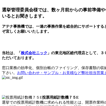
選挙管理委員会様では、数ヶ月前からの事前準備や
いるとお聞きします。
アテナ事務機では、一連の事務作業を総合的にサポートする
ぞ宜しくお願いいたします。
自治体・JA・金融機関の皆様へ
当社は、「
株式会社ニック
」の東北地区総代理店として、３
ただいております。
窓口業務の効率化、個別台帳のファイリング、保存書類の収
下さい。
お問い合わせ・サンプル・お見積など弊社担当営業
投票用紙計数機に革命！
投票用紙計数機７５E
選挙での投票用紙計数機に求められる性能とは、開票作業時